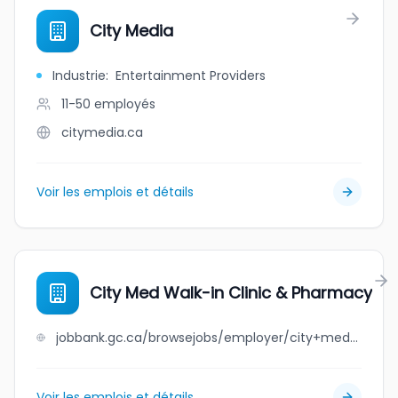
City Media
Industrie
:
Entertainment Providers
11-50
employés
citymedia.ca
Voir les emplois et détails
City Med Walk-in Clinic & Pharmacy
jobbank.gc.ca/browsejobs/employer/city+med+walk-in+clinic+%26+pharmacy/ca
Voir les emplois et détails