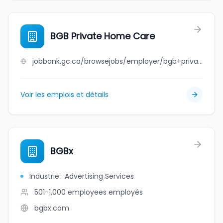
BGB Private Home Care
jobbank.gc.ca/browsejobs/employer/bgb+private+home+care/ca
Voir les emplois et détails
BGBx
Industrie
:
Advertising Services
501-1,000 employees
employés
bgbx.com