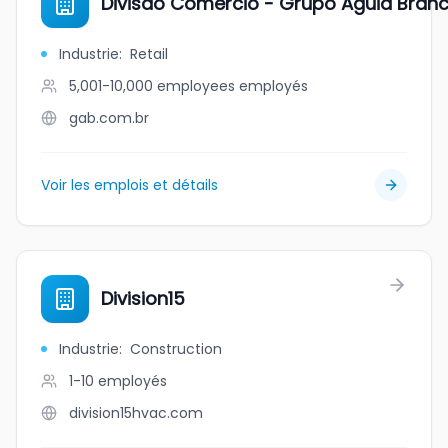
Divisão Comércio - Grupo Águia Bran
Industrie
:
Retail
5,001-10,000 employees
employés
gab.com.br
Voir les emplois et détails
Division15
Industrie
:
Construction
1-10
employés
division15hvac.com