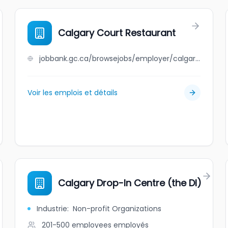
Calgary Court Restaurant
jobbank.gc.ca/browsejobs/employer/calgary+court+restaurant/ca
Voir les emplois et détails
Calgary Drop-In Centre (the DI)
Industrie
:
Non-profit Organizations
201-500 employees
employés