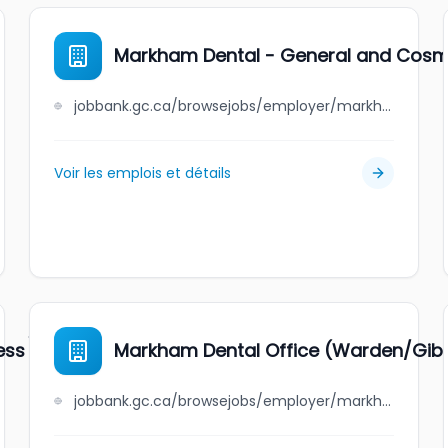
Markham Dental - General and Cosme
jobbank.gc.ca/browsejobs/employer/markham+dental+-+general+and+cosmetic+dentistry/ca
Voir les emplois et détails
ess
Markham Dental Office (Warden/Gibs
jobbank.gc.ca/browsejobs/employer/markham+dental+office+%28warden%2Fgibson+drive%29/ca