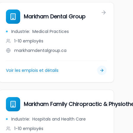
tic Dentistry
Markham Dental Group
Industrie
:
Medical Practices
1-10
employés
markhamdentalgroup.ca
Voir les emplois et détails
on Drive)
Markham Family Chiropractic & Physioth
Industrie
:
Hospitals and Health Care
1-10
employés