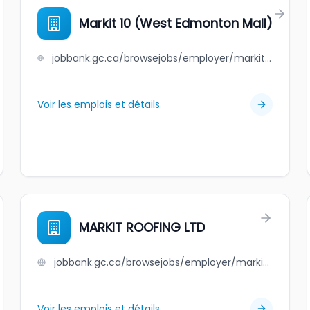
Markit 10 (West Edmonton Mall)
jobbank.gc.ca/browsejobs/employer/markit+10+%28west+edmonton+mall%29/ca
Voir les emplois et détails
MARKIT ROOFING LTD
jobbank.gc.ca/browsejobs/employer/markit+roofing+ltd/ca
Voir les emplois et détails