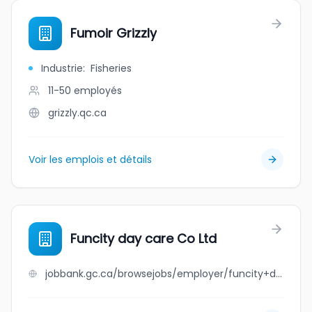
Fumoir Grizzly
Industrie
:
Fisheries
11-50
employés
grizzly.qc.ca
Voir les emplois et détails
Funcity day care Co Ltd
jobbank.gc.ca/browsejobs/employer/funcity+day+care+co+ltd/ca