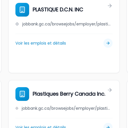
PLASTIQUE D.C.N. INC
jobbank.gc.ca/browsejobs/employer/plastique+d.c.n.+inc/ca
Voir les emplois et détails
Plastiques Berry Canada Inc.
jobbank.gc.ca/browsejobs/employer/plastiques+berry+canada+inc./ca
Voir les emplois et détails