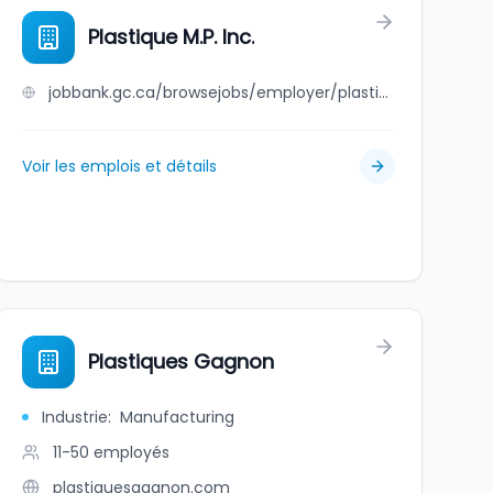
Plastique M.P. Inc.
jobbank.gc.ca/browsejobs/employer/plastique+m.p.+inc./ca
Voir les emplois et détails
Plastiques Gagnon
Industrie
:
Manufacturing
11-50
employés
plastiquesgagnon.com