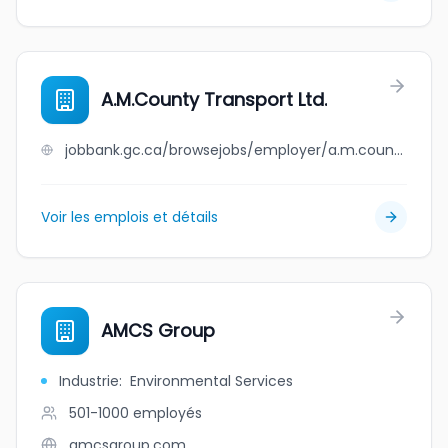
A.M.County Transport Ltd.
jobbank.gc.ca/browsejobs/employer/a.m.county+transport+ltd./ca
Voir les emplois et détails
AMCS Group
Industrie
:
Environmental Services
501-1000
employés
amcsgroup.com