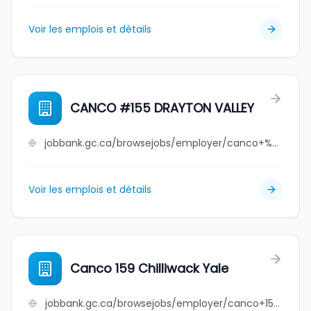
Voir les emplois et détails
CANCO #155 DRAYTON VALLEY
jobbank.gc.ca/browsejobs/employer/canco+%23155+drayton+valley/ca
Voir les emplois et détails
Canco 159 Chilliwack Yale
jobbank.gc.ca/browsejobs/employer/canco+159+chilliwack+yale/ca