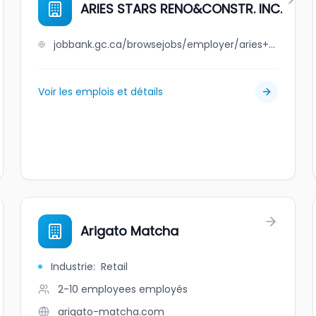
ARIES STARS RENO&CONSTR. INC.
jobbank.gc.ca/browsejobs/employer/aries+stars+reno%26constr.+inc./ca
Voir les emplois et détails
Arigato Matcha
Industrie
:
Retail
2-10 employees
employés
arigato-matcha.com