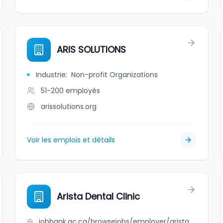
ARIS SOLUTIONS
Industrie
:
Non-profit Organizations
51-200
employés
arissolutions.org
Voir les emplois et détails
Arista Dental Clinic
jobbank.gc.ca/browsejobs/employer/arista+dental+clinic/ca