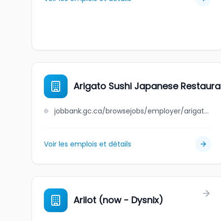
Arigato Sushi Japanese Restaura
jobbank.gc.ca/browsejobs/employer/arigato+sushi+japanese+restaurant/ca
Voir les emplois et détails
Arilot (now - Dysnix)