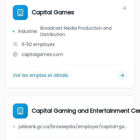
Capital Games
Broadcast Media Production and
Industrie
:
Distribution
11-50
employés
capitalgames.com
Voir les emplois et détails
Capital Gaming and Entertainment Cen
jobbank.gc.ca/browsejobs/employer/capital+gaming+and+entertainment+centre+%28overbrook+bingo+palace%29/ca