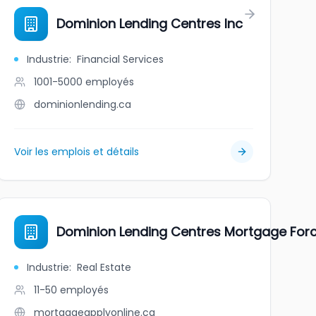
ncial #12129
Dominion Lending Centres Inc
Industrie
:
Financial Services
1001-5000
employés
dominionlending.ca
Voir les emplois et détails
GE APPROVAL
Dominion Lending Centres Mortgage For
Industrie
:
Real Estate
11-50
employés
mortgageapplyonline.ca