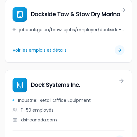
Dockside Tow & Stow Dry Marina
jobbank.gc.ca/browsejobs/employer/dockside+tow+%26+stow+dry+marina/ca
Voir les emplois et détails
Dock Systems Inc.
Industrie
:
Retail Office Equipment
11-50
employés
dsi-canada.com