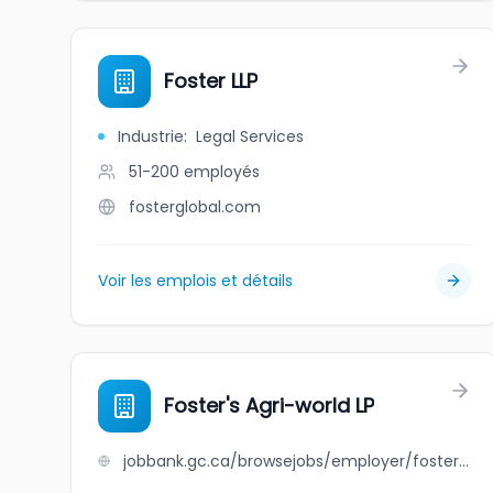
Foster LLP
Industrie
:
Legal Services
51-200
employés
fosterglobal.com
Voir les emplois et détails
Foster's Agri-world LP
jobbank.gc.ca/browsejobs/employer/foster%27s+agri-world+lp/ca