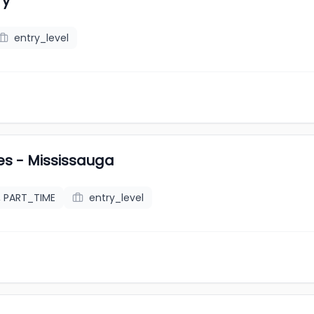
ry
entry_level
es - Mississauga
, PART_TIME
entry_level