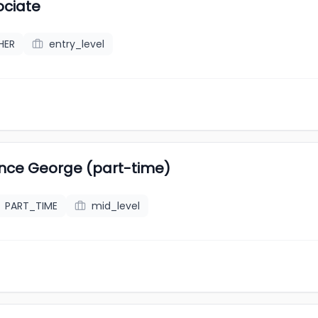
ociate
HER
entry_level
rince George (part-time)
PART_TIME
mid_level