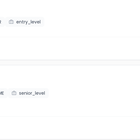
R
entry_level
ME
senior_level