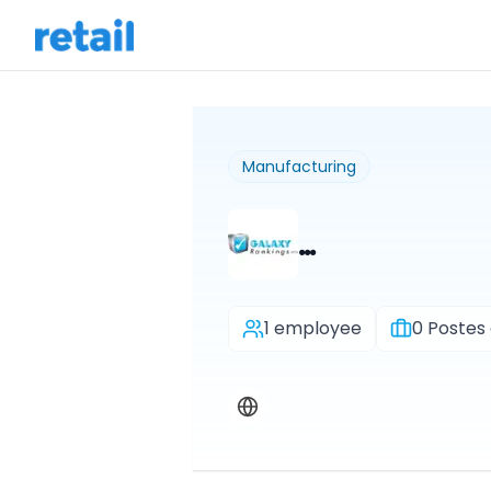
Manufacturing
…
1 employee
0
Postes