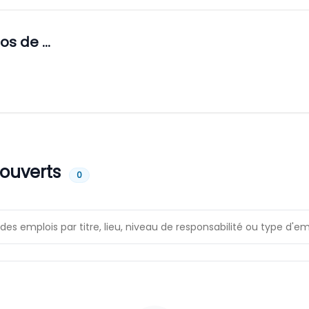
pos de
…
 ouverts
0