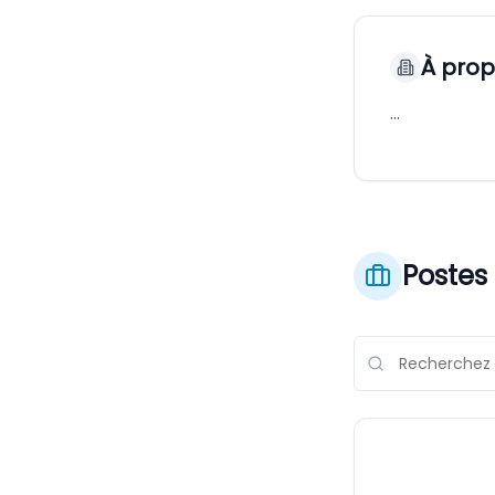
À pro
…
Postes